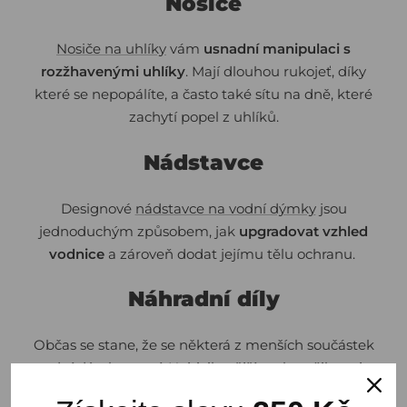
Nosiče
Nosiče na uhlíky
vám
usnadní manipulaci s
rozžhavenými uhlíky
. Mají dlouhou rukojeť, díky
které se nepopálíte, a často také sítu na dně, které
zachytí popel z uhlíků.
Nádstavce
Designové
nádstavce na vodní dýmky
jsou
jednoduchým způsobem, jak
upgradovat vzhled
vodnice
a zároveň dodat jejímu tělu ochranu.
Náhradní díly
Občas se stane, že se některá z menších součástek
vodní dýmky ztratí. Nejrizikovějším okamžikem je
čištění, buďte při něm proto extra obezřetní. Když už