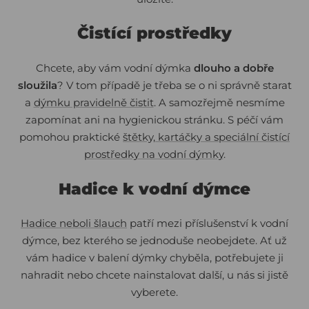
Čistící prostředky
Chcete, aby vám vodní dýmka
dlouho a dobře
sloužila
? V tom případě je třeba se o ni správně starat
a
dýmku pravidelně čistit
. A samozřejmě nesmíme
zapomínat ani na hygienickou stránku. S péčí vám
pomohou praktické
štětky, kartáčky a speciální čistící
prostředky na vodní dýmky
.
Hadice k vodní dýmce
Hadice neboli šlauch
patří mezi příslušenství k vodní
dýmce, bez kterého se jednoduše neobejdete. Ať už
vám hadice v balení dýmky chyběla, potřebujete ji
nahradit nebo chcete nainstalovat další, u nás si jistě
vyberete.