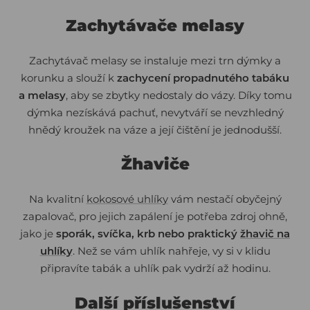
Zachytávače melasy
Zachytávač melasy se instaluje mezi trn dýmky a
korunku a slouží k
zachycení propadnutého tabáku
a melasy
, aby se zbytky nedostaly do vázy. Díky tomu
dýmka nezískává pachuť, nevytváří se nevzhledný
hnědý kroužek na váze a její čištění je jednodušší.
Žhaviče
Na kvalitní
kokosové uhlíky
vám nestačí obyčejný
zapalovač, pro jejich zapálení je potřeba zdroj ohně,
jako je
sporák, svíčka, krb nebo praktický
žhavič na
uhlíky
. Než se vám uhlík nahřeje, vy si v klidu
připravíte tabák a uhlík pak vydrží až hodinu.
Další příslušenství