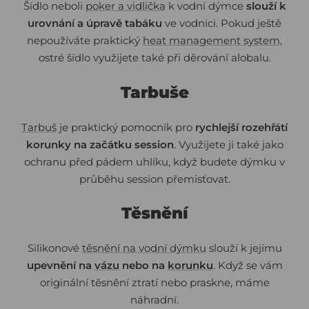
Šídlo neboli
poker a vidlička
k vodní dýmce
slouží k
urovnání a úpravě tabáku
ve vodnici. Pokud ještě
nepoužíváte praktický
heat management system
,
ostré šídlo využijete také při děrování alobalu.
Tarbuše
Tarbuš
je praktický pomocník pro
rychlejší rozehřátí
korunky na začátku session
. Využijete ji také jako
ochranu před pádem uhlíku, když budete dýmku v
průběhu session přemisťovat.
Těsnění
Silikonové
těsnění na vodní dýmku
slouží k jejímu
upevnění na
vázu
nebo na
korunku
. Když se vám
originální těsnění ztratí nebo praskne, máme
náhradní.