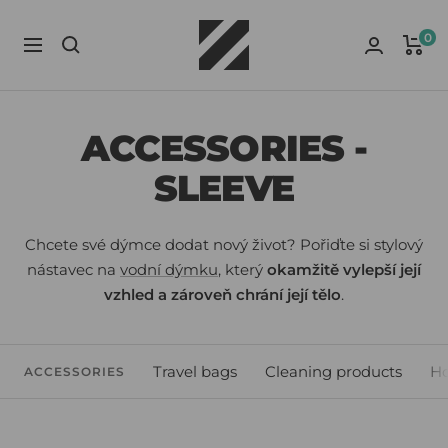
Skip
Izzy
to
0
Navigation
Smoke
content
ACCESSORIES -
SLEEVE
Chcete své dýmce dodat nový život? Pořiďte si stylový
nástavec na
vodní dýmku
, který
okamžitě vylepší její
vzhled a zároveň chrání její tělo
.
Travel bags
Cleaning products
Ho
ACCESSORIES