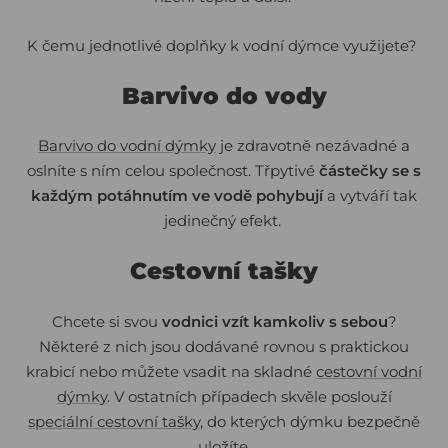
K čemu jednotlivé doplňky k vodní dýmce využijete?
Barvivo do vody
Barvivo do vodní dýmky
je zdravotně nezávadné a
oslníte s ním celou společnost. Třpytivé
částečky se s
každým potáhnutím ve vodě pohybují
a vytváří tak
jedinečný efekt.
Cestovní tašky
Chcete si svou
vodnici vzít kamkoliv s sebou
?
Některé z nich jsou dodávané rovnou s praktickou
krabicí nebo můžete vsadit na skladné
cestovní vodní
dýmky
. V ostatních případech skvěle poslouží
speciální cestovní tašky
, do kterých dýmku bezpečně
uložíte.