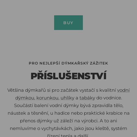
BUY
PRO NEJLEPŠÍ DÝMKAŘSKÝ ZÁŽITEK
PŘÍSLUŠENSTVÍ
Většina dýmkařů si pro začátek vystačí s kvalitní
vodní
dýmkou
,
korunkou
,
uhlíky
a
tabáky
do vodnice.
Součástí balení vodní dýmky bývá zpravidla tělo,
náustek a těsnění, u hadice nebo praktické krabice na
přenos dýmky už záleží na výrobci. A to ani
nemluvíme o vychytávkách, jako jsou kleště, systém
řízení tepla a další.