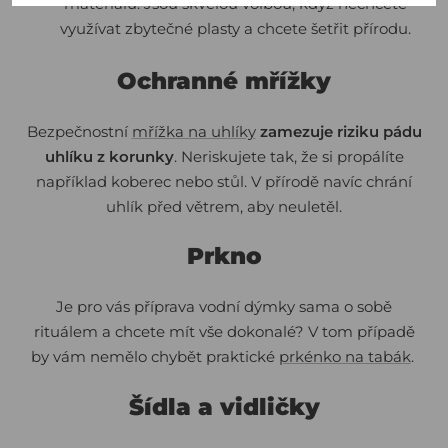
materiálů. Jsou skvělou volbou, když nechcete
využívat zbytečné plasty a chcete šetřit přírodu.
Ochranné mřížky
Bezpečnostní
mřížka na uhlíky
zamezuje riziku pádu
uhlíku z korunky
. Neriskujete tak, že si propálíte
například koberec nebo stůl. V přírodě navíc chrání
uhlík před větrem, aby neuletěl.
Prkno
Je pro vás příprava vodní dýmky sama o sobě
rituálem a chcete mít vše dokonalé? V tom případě
by vám nemělo chybět praktické
prkénko na tabák
.
Šídla a vidličky