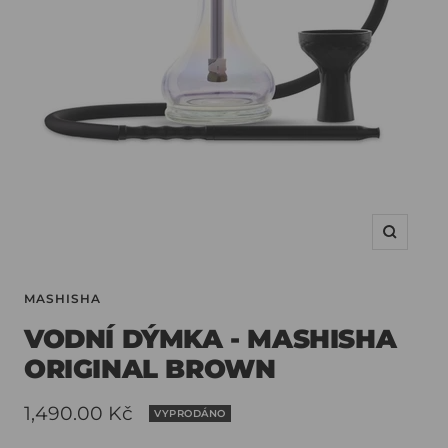
MASHISHA
VODNÍ DÝMKA - MASHISHA
ORIGINAL BROWN
Slevová
1,490.00 Kč
VYPRODÁNO
cena