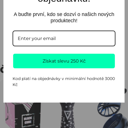
Náustek
Hadice
A buďte první, kdo se dozví o našich nových
Diffusor
produktech!
Tesnění pro korunku
Sdílet
Získat slevu 250 Kč
ČASTO KUPOVÁNO SPOLU
Kod platí na objednávky v minimální hodnotě 3000
Kč