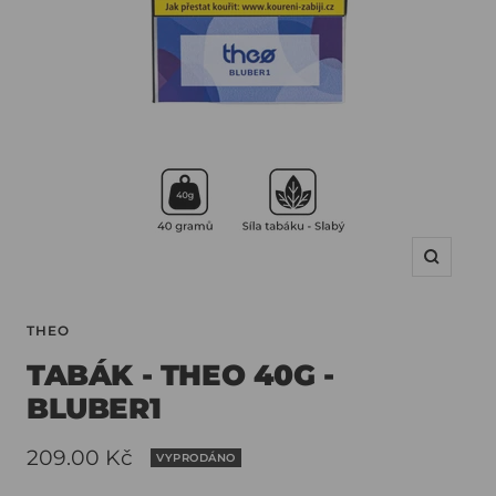
THEO
TABÁK - THEO 40G -
BLUBER1
Slevová
209.00 Kč
VYPRODÁNO
cena