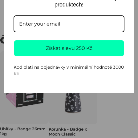
produktech!
Sdílet
ČASTO KUPOVÁNO SPOLU
Získat slevu 250 Kč
Kod platí na objednávky v minimální hodnotě 3000
Kč
Uhlíky - Badge 26mm
Korunka - Badge x
1kg
Moon Classic