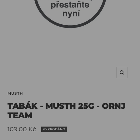
MUSTH
TABÁK - MUSTH 25G - ORNJ
TEAM
Slevová
109.00 Kč
VYPRODÁNO
cena