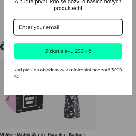
A buďte první, kdo se dozví o našich nových
Ornj Team - pomeranč, mandarinka.
produktech!
Sdílet
ČASTO KUPOVÁNO SPOLU
Získat slevu 250 Kč
Kod platí na objednávky v minimální hodnotě 3000
Kč
Uhlíky - Badge 26mm
Korunka - Badge x