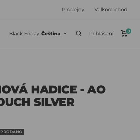
Prodejny
Velkoobchod
0
Jazyk
Black Friday
Čeština
Přihlášení
NOVÁ HADICE - AO
OUCH SILVER
YPRODÁNO