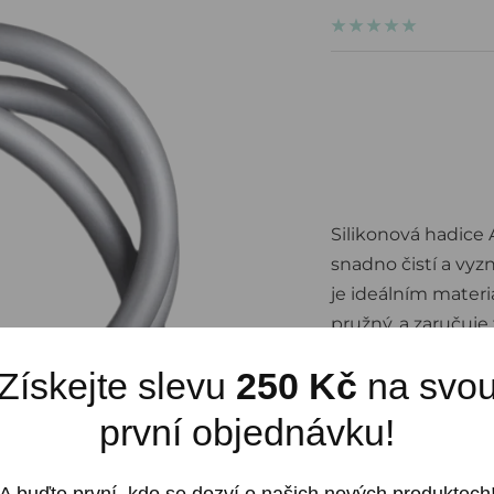
cena
Silikonová hadice
snadno čistí a vyz
je ideálním mater
pružný, a zaručuje
odpojit od přípojk
Získejte slevu
250 Kč
na svo
vodou.
první objednávku!
Silikonové hadice
matný povrch a hla