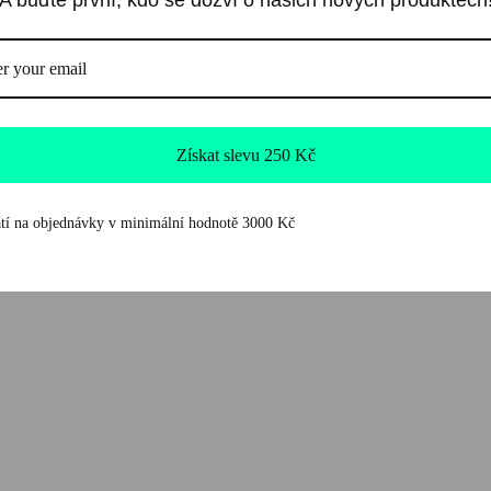
A buďte první, kdo se dozví o našich nových produktech
tento povrch přit
domácnosti a neči
lesklém silikonu.
Sdílet
Získat slevu 250 Kč
tí na objednávky v minimální hodnotě 3000 Kč