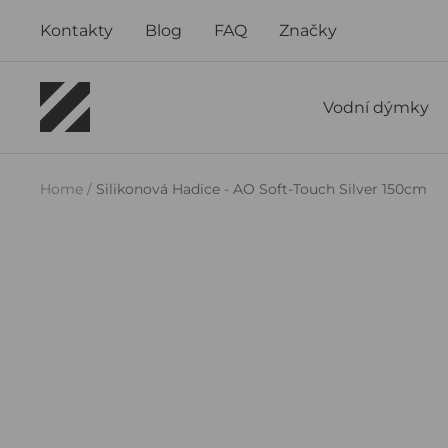
Přejít
Kontakty
Blog
FAQ
Značky
na
obsah
Izzy
Vodní dýmky
Smoke
Home
Silikonová Hadice - AO Soft-Touch Silver 150cm