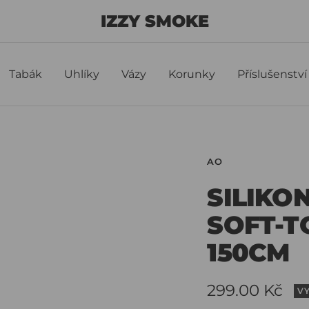
IZZY SMOKE
Tabák
Uhlíky
Vázy
Korunky
Příslušenství
AO
SILIKO
SOFT-T
150CM
Slevová
299.00 Kč
V