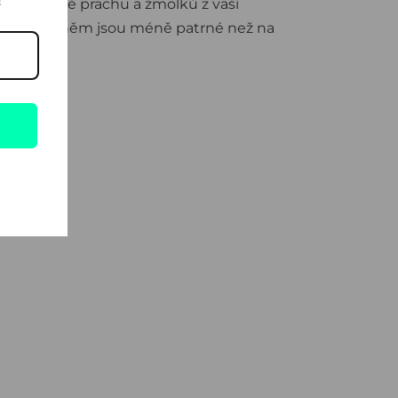
!
ahuje méně prachu a žmolků z vaší
stoty na něm jsou méně patrné než na