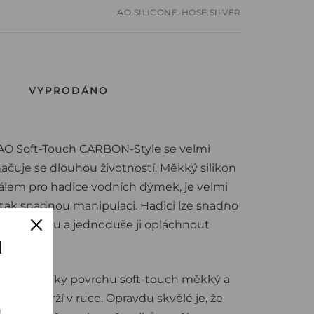
AO.SILICONE-HOSE.SILVER
VYPRODÁNO
 AO Soft-Touch CARBON-Style se velmi
načuje se dlouhou životností. Měkký silikon
iálem pro hadice vodních dýmek, je velmi
 tak snadnou manipulaci. Hadici lze snadno
y a náustku a jednoduše ji opláchnout
u
 AO mají díky povrchu soft-touch měkký a
dce se drží v ruce. Opravdu skvělé je, že